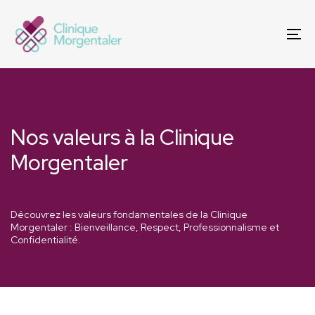
Skip
Skip
links
to
To
primary
na
navigation
Skip
to
content
Nos valeurs à la Clinique
Morgentaler
Découvrez les valeurs fondamentales de la Clinique
Morgentaler : Bienveillance, Respect, Professionnalisme et
Confidentialité.